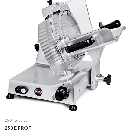
250
,
Gravità
250 E PROF