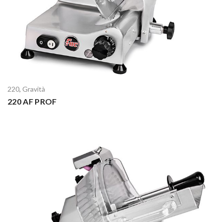
220
,
Gravità
220 AF PROF