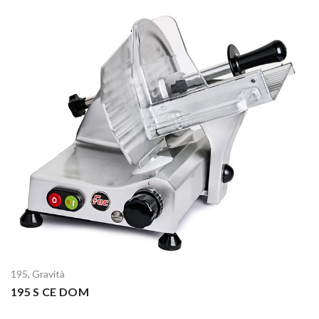
195
,
Gravità
195 S CE DOM