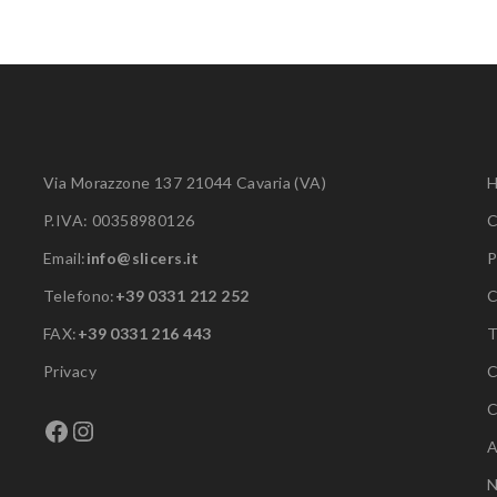
Via Morazzone 137 21044 Cavaria (VA)
P.IVA: 00358980126
C
Email:
info@slicers.it
P
Telefono:
+39 0331 212 252
C
FAX:
+39 0331 216 443
Privacy
C
C
Facebook
Instagram
A
N