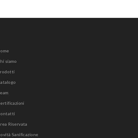
Home
hi siamo
rodotti
atalogo
Team
ertificazioni
ontatti
rea Riservata
ovità Sanificazione