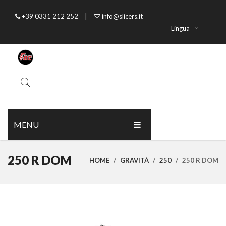
+39 0331 212 252
|
info@slicers.it
Lingua
MENU
HOME
250 R DOM
HOME
/
GRAVITÀ
/
250
/
250 R DOM
CHI SIAMO
PRODOTTI
CATALOGO