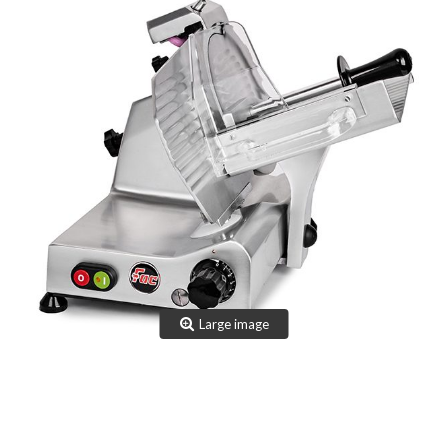
TEAM
CERTIFICAZIONI
CONTATTI
AREA RISERVATA
NOVITÀ SANIFICAZIONE
Large image