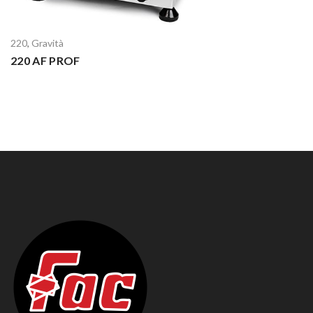
220
,
Gravità
220 AF PROF