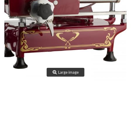
TEAM
CERTIFICAZIONI
CONTATTI
AREA RISERVATA
NOVITÀ SANIFICAZIONE
Large image