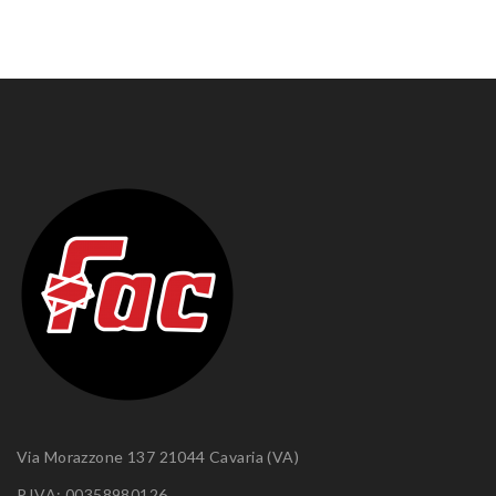
Via Morazzone 137 21044 Cavaria (VA)
P.IVA: 00358980126