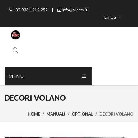
+39 0331 212 252
|
info@slicers.it
Lingua
MENU
HOME
DECORI VOLANO
CHI SIAMO
HOME
/
MANUALI
/
OPTIONAL
/
DECORI VOLANO
PRODOTTI
CATALOGO