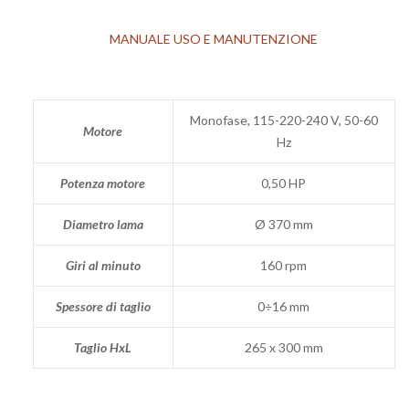
MANUALE USO E MANUTENZIONE
Monofase, 115-220-240 V, 50-60
Motore
Hz
Potenza motore
0,50 HP
Diametro lama
Ø 370 mm
Giri al minuto
160 rpm
Spessore di taglio
0÷16 mm
Taglio HxL
265 x 300 mm