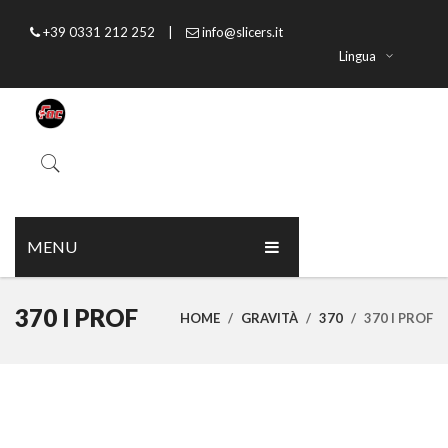
+39 0331 212 252
|
info@slicers.it
Lingua
MENU
HOME
370 I PROF
HOME
/
GRAVITÀ
/
370
/
370 I PROF
CHI SIAMO
PRODOTTI
CATALOGO