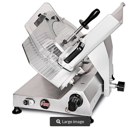
TEAM
CERTIFICAZIONI
CONTATTI
AREA RISERVATA
NOVITÀ SANIFICAZIONE
Large image