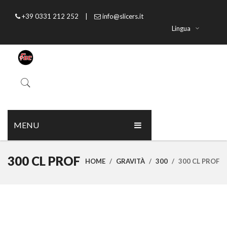
+39 0331 212 252
|
info@slicers.it
Lingua
MENU
HOME
300 CL PROF
HOME
/
GRAVITÀ
/
300
/
300 CL PROF
CHI SIAMO
PRODOTTI
CATALOGO