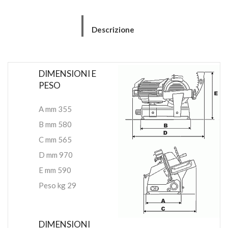
Descrizione
DIMENSIONI E
PESO
A mm 355
B mm 580
C mm 565
D mm 970
E mm 590
Peso kg 29
DIMENSIONI