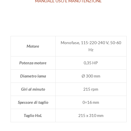
MANUALE USO E MANUTENZIONE
Monofase, 115-220-240 V, 50-60
Motore
Hz
Potenza motore
0,35 HP
Diametro lama
Ø 300 mm
Giri al minuto
215 rpm
Spessore di taglio
0÷16 mm
Taglio HxL
215 x 310 mm