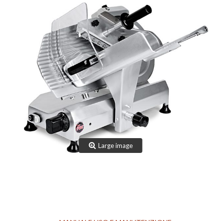
TEAM
CERTIFICAZIONI
CONTATTI
AREA RISERVATA
NOVITÀ SANIFICAZIONE
Large image