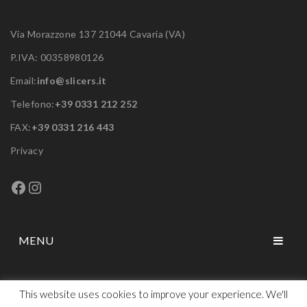
Via Morazzone 137 21044 Cavaria (VA)
P.IVA: 00358980126
Email:
info@slicers.it
Telefono:
+39 0331 212 252
FAX:
+39 0331 216 443
Privacy
Facebook
Instagram
MENU
HOME
This website uses cookies to improve your experience. We'll
CHI SIAMO