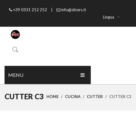
+39 0331 212 252
|
info@slicers.it
Lingua
MENU
HOME
CUTTER C3
HOME
/
CUCINA
/
CUTTER
/
CUTTER C3
CHI SIAMO
PRODOTTI
CATALOGO