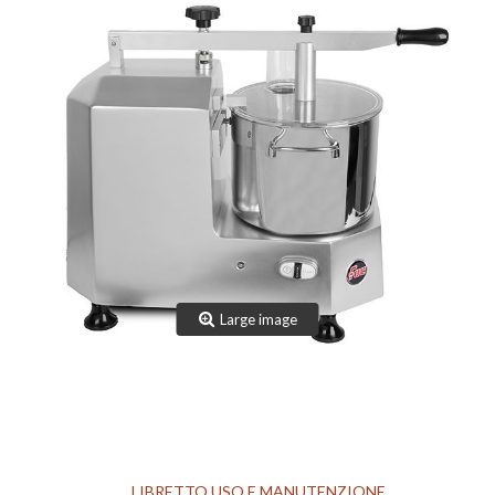
TEAM
CERTIFICAZIONI
CONTATTI
AREA RISERVATA
NOVITÀ SANIFICAZIONE
Large image
LIBRETTO USO E MANUTENZIONE