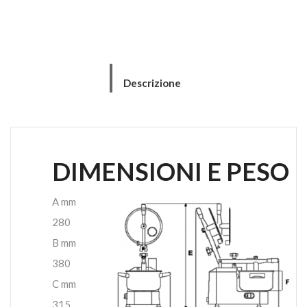
Descrizione
DIMENSIONI E PESO
A mm
280
B mm
380
C mm
315